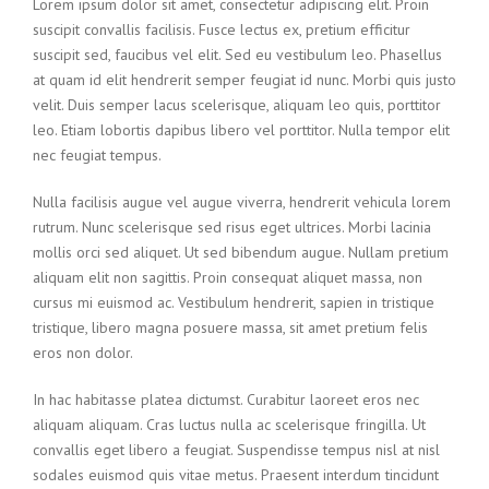
Lorem ipsum dolor sit amet, consectetur adipiscing elit. Proin
suscipit convallis facilisis. Fusce lectus ex, pretium efficitur
suscipit sed, faucibus vel elit. Sed eu vestibulum leo. Phasellus
at quam id elit hendrerit semper feugiat id nunc. Morbi quis justo
velit. Duis semper lacus scelerisque, aliquam leo quis, porttitor
leo. Etiam lobortis dapibus libero vel porttitor. Nulla tempor elit
nec feugiat tempus.
Nulla facilisis augue vel augue viverra, hendrerit vehicula lorem
rutrum. Nunc scelerisque sed risus eget ultrices. Morbi lacinia
mollis orci sed aliquet. Ut sed bibendum augue. Nullam pretium
aliquam elit non sagittis. Proin consequat aliquet massa, non
cursus mi euismod ac. Vestibulum hendrerit, sapien in tristique
tristique, libero magna posuere massa, sit amet pretium felis
eros non dolor.
In hac habitasse platea dictumst. Curabitur laoreet eros nec
aliquam aliquam. Cras luctus nulla ac scelerisque fringilla. Ut
convallis eget libero a feugiat. Suspendisse tempus nisl at nisl
sodales euismod quis vitae metus. Praesent interdum tincidunt