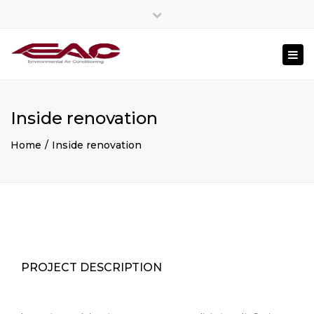
Close
top
Togg
bar
navi
Inside renovation
Home
Inside renovation
PROJECT DESCRIPTION